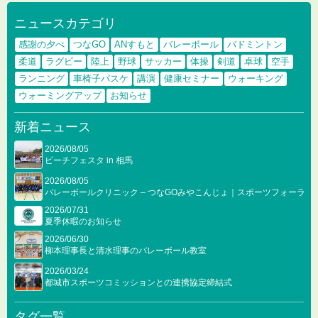
ニュースカテゴリ
感謝の夕べ
つなGO
ANすもと
バレーボール
バドミントン
柔道
ラグビー
陸上
野球
サッカー
体操
剣道
卓球
空手
ランニング
車椅子バスケ
講演
健康セミナー
ウォーキング
ウォーミングアップ
お知らせ
新着ニュース
2026/08/05
ビーチフェスタ in 相馬
2026/08/05
バレーボールクリニック – つなGOみやこんじょ｜スポーツフォーラム2
2026/07/31
夏季休暇のお知らせ
2026/06/30
柳本理事長と清水理事のバレーボール教室
2026/03/24
都城市スポーツコミッションとの連携協定締結式
タグ一覧