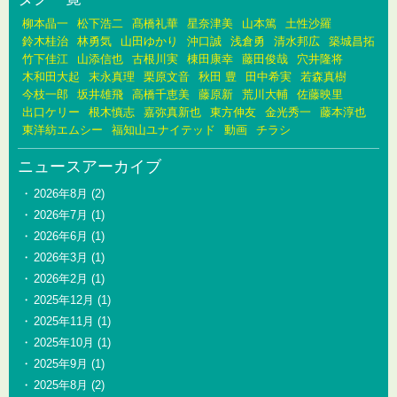
柳本晶一
松下浩二
髙橋礼華
星奈津美
山本篤
土性沙羅
鈴木桂治
林勇気
山田ゆかり
沖口誠
浅倉勇
清水邦広
築城昌拓
竹下佳江
山添信也
古根川実
棟田康幸
藤田俊哉
穴井隆将
木和田大起
末永真理
栗原文音
秋田 豊
田中希実
若森真樹
今枝一郎
坂井雄飛
高橋千恵美
藤原新
荒川大輔
佐藤映里
出口ケリー
根木慎志
嘉弥真新也
東方伸友
金光秀一
藤本淳也
東洋紡エムシー
福知山ユナイテッド
動画
チラシ
ニュースアーカイブ
2026年8月
(2)
2026年7月
(1)
2026年6月
(1)
2026年3月
(1)
2026年2月
(1)
2025年12月
(1)
2025年11月
(1)
2025年10月
(1)
2025年9月
(1)
2025年8月
(2)