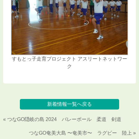
すもとっ子走育プロジェクト アスリートネットワー
ク
新着情報一覧へ戻る
« つなGO隠岐の島 2024 バレーボール 柔道 剣道
つなGO奄美大島 〜奄美市〜 ラグビー 陸上 »