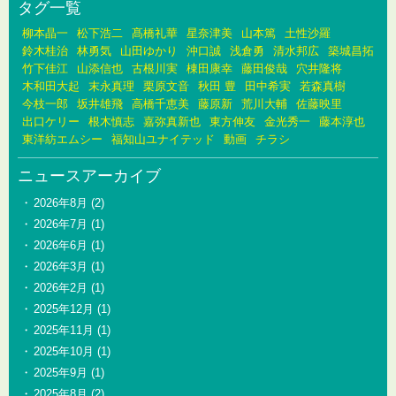
タグ一覧
柳本晶一
松下浩二
髙橋礼華
星奈津美
山本篤
土性沙羅
鈴木桂治
林勇気
山田ゆかり
沖口誠
浅倉勇
清水邦広
築城昌拓
竹下佳江
山添信也
古根川実
棟田康幸
藤田俊哉
穴井隆将
木和田大起
末永真理
栗原文音
秋田 豊
田中希実
若森真樹
今枝一郎
坂井雄飛
高橋千恵美
藤原新
荒川大輔
佐藤映里
出口ケリー
根木慎志
嘉弥真新也
東方伸友
金光秀一
藤本淳也
東洋紡エムシー
福知山ユナイテッド
動画
チラシ
ニュースアーカイブ
2026年8月
(2)
2026年7月
(1)
2026年6月
(1)
2026年3月
(1)
2026年2月
(1)
2025年12月
(1)
2025年11月
(1)
2025年10月
(1)
2025年9月
(1)
2025年8月
(2)