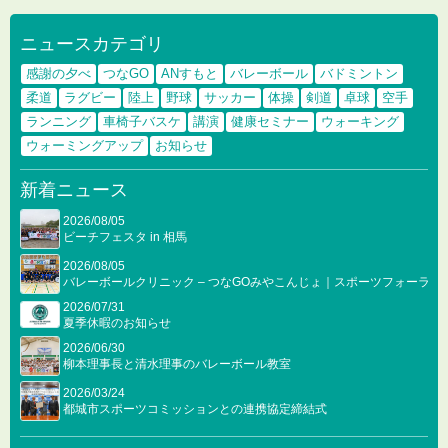
ニュースカテゴリ
感謝の夕べ
つなGO
ANすもと
バレーボール
バドミントン
柔道
ラグビー
陸上
野球
サッカー
体操
剣道
卓球
空手
ランニング
車椅子バスケ
講演
健康セミナー
ウォーキング
ウォーミングアップ
お知らせ
新着ニュース
2026/08/05
ビーチフェスタ in 相馬
2026/08/05
バレーボールクリニック – つなGOみやこんじょ｜スポーツフォーラム2
2026/07/31
夏季休暇のお知らせ
2026/06/30
柳本理事長と清水理事のバレーボール教室
2026/03/24
都城市スポーツコミッションとの連携協定締結式