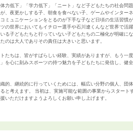
「体力低下」「学力低下」「ニート」など子どもたちの社会問
が、夜更かしする子、朝食を食べない子、ゲームやインターネ
、コミュニケーションをとるのが下手な子など日頃の生活習慣
ーツの世界においてもイチロー選手や石川遼くんなど世界で活
ている子どもたちと行っていない子どもたちの二極化が明確に
ったのは大人でありその責任は大きいと思います。
ートたちは、皆がすばらしい経験、実績がありますが、もう一
立」を心に刻みスポーツの持つ魅力を子どもたちに発信し、健
。
組織的、継続的に行っていくためには、幅広い分野の個人、団
ると考えます。 当初は、実施可能な範囲の事業からスタート
支援いただけますようよろしくお願い申し上げます。