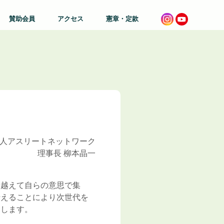
賛助会員
アクセス
憲章・定款
人アスリートネットワーク
理事長 柳本晶一
を越えて自らの意思で集
伝えることにより次世代を
たします。