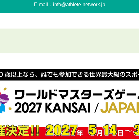
E-mail：info@athlete-network.jp