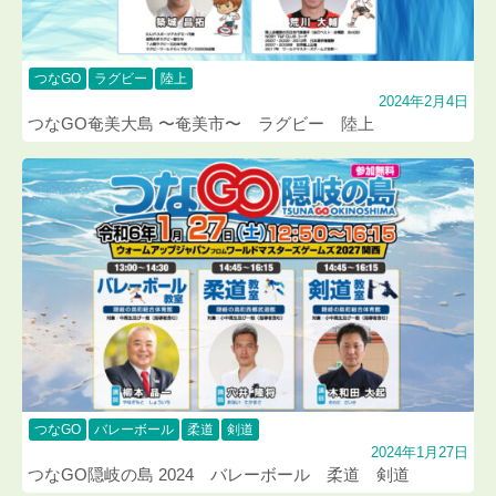
つなGO
ラグビー
陸上
2024年2月4日
つなGO奄美大島 〜奄美市〜 ラグビー 陸上
つなGO
バレーボール
柔道
剣道
2024年1月27日
つなGO隠岐の島 2024 バレーボール 柔道 剣道