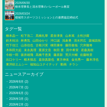
2026/06/30
柳本理事長と清水理事のバレーボール教室
2026/03/24
都城市スポーツコミッションとの連携協定締結式
タグ一覧
柳本晶一
松下浩二
髙橋礼華
星奈津美
山本篤
土性沙羅
鈴木桂治
林勇気
山田ゆかり
沖口誠
浅倉勇
清水邦広
築城昌拓
竹下佳江
山添信也
古根川実
棟田康幸
藤田俊哉
穴井隆将
木和田大起
末永真理
栗原文音
秋田 豊
田中希実
若森真樹
今枝一郎
坂井雄飛
高橋千恵美
藤原新
荒川大輔
佐藤映里
出口ケリー
根木慎志
嘉弥真新也
東方伸友
金光秀一
藤本淳也
東洋紡エムシー
福知山ユナイテッド
動画
チラシ
ニュースアーカイブ
2026年8月
(2)
2026年7月
(1)
2026年6月
(1)
2026年3月
(1)
2026年2月
(1)