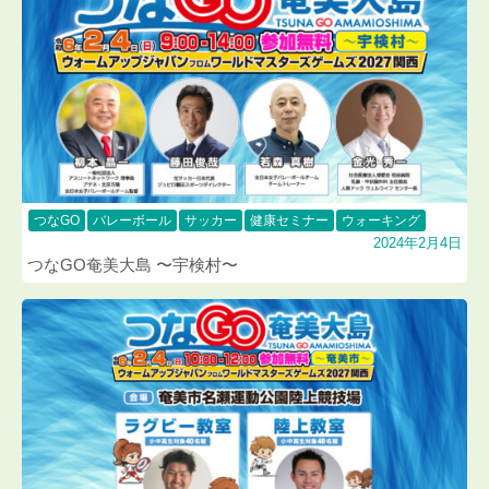
つなGO
バレーボール
サッカー
健康セミナー
ウォーキング
2024年2月4日
つなGO奄美大島 〜宇検村〜