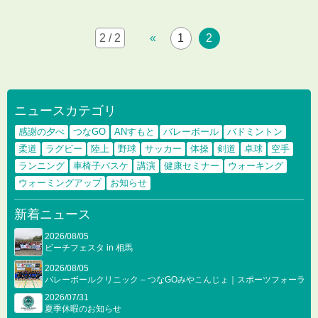
2 / 2
«
1
2
ニュースカテゴリ
感謝の夕べ
つなGO
ANすもと
バレーボール
バドミントン
柔道
ラグビー
陸上
野球
サッカー
体操
剣道
卓球
空手
ランニング
車椅子バスケ
講演
健康セミナー
ウォーキング
ウォーミングアップ
お知らせ
新着ニュース
2026/08/05
ビーチフェスタ in 相馬
2026/08/05
バレーボールクリニック – つなGOみやこんじょ｜スポーツフォーラム2
2026/07/31
夏季休暇のお知らせ